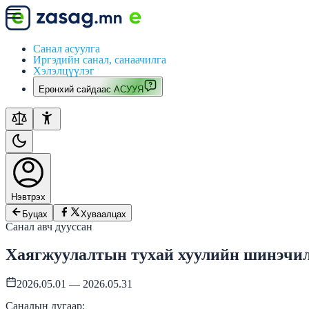
Санал асуулга
Иргэдийн санал, санаачилга
Хэлэлцүүлэг
Ерөнхий сайдаас АСУУЯ
Нэвтрэх
Буцах
Хуваалцах
Санал авч дууссан
Хаягжуулалтын тухай хуулийн шинэчилс
2026.05.01 — 2026.05.31
Саналын дугаар: