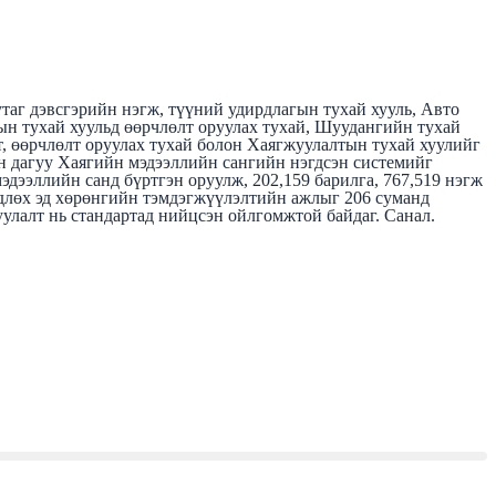
таг дэвсгэрийн нэгж, түүний удирдлагын тухай хууль, Авто
мын тухай хуульд өөрчлөлт оруулах тухай, Шуудангийн тухай
т, өөрчлөлт оруулах тухай болон Хаягжуулалтын тухай хуулийг
ын дагуу Хаягийн мэдээллийн сангийн нэгдсэн системийг
мэдээллийн санд бүртгэн оруулж, 202,159 барилга, 767,519 нэгж
хөдлөх эд хөрөнгийн тэмдэгжүүлэлтийн ажлыг 206 суманд
уулалт нь стандартад нийцсэн ойлгомжтой байдаг. Санал.