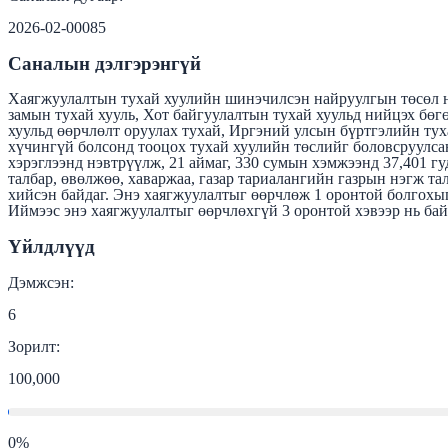
2026-02-00085
Саналын дэлгэрэнгүй
Хаягжуулалтын тухай хуулийн шинэчилсэн найруулгын төсөл нь
замын тухай хууль, Хот байгуулалтын тухай хуульд нийцэх бөгө
хуульд өөрчлөлт оруулах тухай, Иргэний улсын бүртгэлийн тух
хүчингүй болсонд тооцох тухай хуулийн төслийг боловсруулса
хэрэглээнд нэвтрүүлж, 21 аймаг, 330 сумын хэмжээнд 37,401 гуд
талбар, өвөлжөө, хаваржаа, газар тариалангийн газрын нэгж та
хийсэн байдаг. Энэ хаягжуулалтыг өөрчлөж 1 оронтой болгохыг
Иймээс энэ хаягжуулалтыг өөрчлөхгүй 3 оронтой хэвээр нь бай
Үйлдлүүд
Дэмжсэн:
6
Зорилт:
100,000
0
%