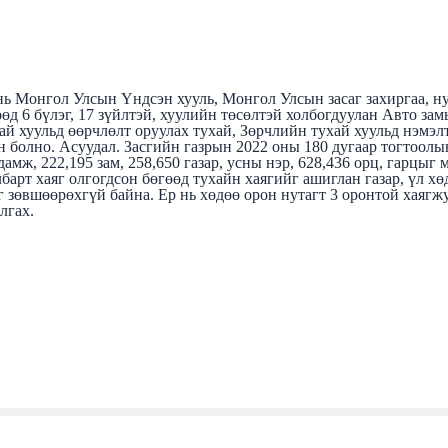
 Монгол Улсын Үндсэн хууль, Монгол Улсын засаг захиргаа, ну
өд 6 бүлэг, 17 зүйлтэй, хуулийн төсөлтэй холбогдуулан Авто за
ай хуульд өөрчлөлт оруулах тухай, Зөрчлийн тухай хуульд нэмэл
н болно. Асуудал. Засгийн газрын 2022 оны 180 дугаар тогтоол
амж, 222,195 зам, 258,650 газар, усны нэр, 628,436 орц, гарцыг 
лбарт хаяг олгогдсон бөгөөд тухайн хаягийг ашиглан газар, үл 
 зөвшөөрөхгүй байна. Ер нь хөдөө орон нутагт 3 оронтой хаягж
лгах.