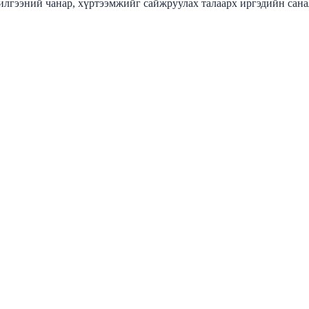
лгээний чанар, хүртээмжийг сайжруулах талаарх иргэдийн сана