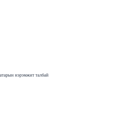
аатарын нэрэмжит талбай