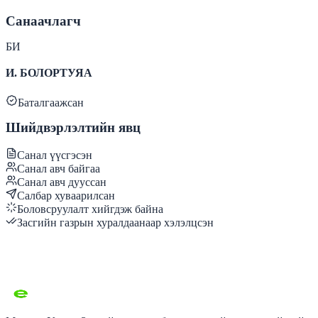
Санаачлагч
БИ
И. БОЛОРТУЯА
Баталгаажсан
Шийдвэрлэлтийн явц
Санал үүсгэсэн
Санал авч байгаа
Санал авч дууссан
Салбар хуваарилсан
Боловсруулалт хийгдэж байна
Засгийн газрын хуралдаанаар хэлэлцсэн