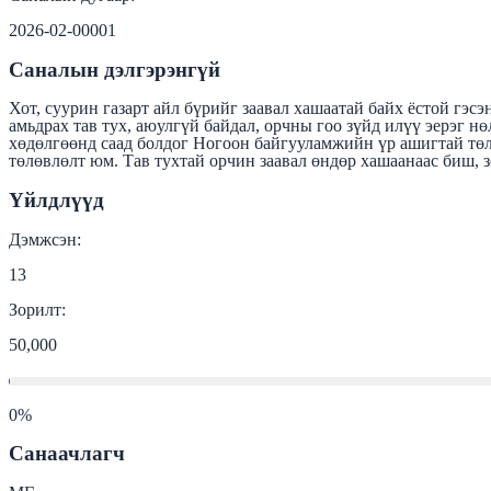
2026-02-00001
Саналын дэлгэрэнгүй
Хот, суурин газарт айл бүрийг заавал хашаатай байх ёстой гэс
амьдрах тав тух, аюулгүй байдал, орчны гоо зүйд илүү эерэг н
хөдөлгөөнд саад болдог Ногоон байгууламжийн үр ашигтай төлө
төлөвлөлт юм. Тав тухтай орчин заавал өндөр хашаанаас биш, з
Үйлдлүүд
Дэмжсэн:
13
Зорилт:
50,000
0
%
Санаачлагч