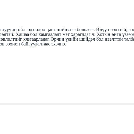
эн хуучин ойлголт одоо цагт нийцэхээ больжээ. Илүү нээлттэй, 
өлөөтэй. Хашаа бол хамгаалалт мэт харагддаг ч: Хотын өнгө үзэ
влөлтийг хязгаарладаг Орчин үеийн шийдэл бол нээлттэй талбай
өв зохион байгуулалтаас эхэлнэ.