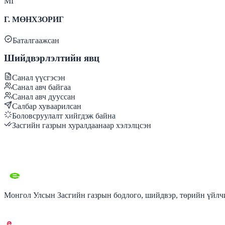
МГ
Г. МӨНХЗОРИГ
Баталгаажсан
Шийдвэрлэлтийн явц
Санал үүсгэсэн
Санал авч байгаа
Санал авч дууссан
Салбар хуваарилсан
Боловсруулалт хийгдэж байна
Засгийн газрын хуралдаанаар хэлэлцсэн
Монгол Улсын Засгийн газрын бодлого, шийдвэр, төрийн үйлчи