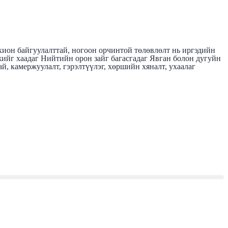
зохион байгуулалттай, ногоон орчинтой төлөвлөлт нь иргэдийн
мжийг хаадаг Нийтийн орон зайг багасгадаг Явган болон дугуйн
, камержуулалт, гэрэлтүүлэг, хөршийн хяналт, ухаалаг