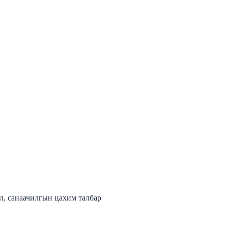
л, санаачилгын цахим талбар