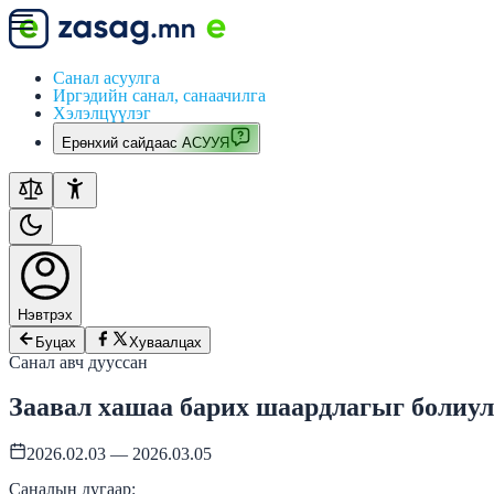
Санал асуулга
Иргэдийн санал, санаачилга
Хэлэлцүүлэг
Ерөнхий сайдаас АСУУЯ
Нэвтрэх
Буцах
Хуваалцах
Санал авч дууссан
Заавал хашаа барих шаардлагыг болиул
2026.02.03 — 2026.03.05
Саналын дугаар: