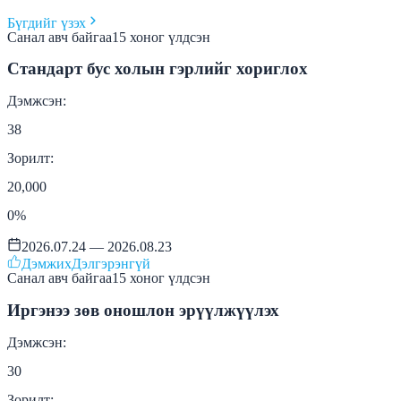
Бүгдийг үзэх
Санал авч байгаа
15
хоног
үлдсэн
Стандарт бус холын гэрлийг хориглох
Дэмжсэн:
38
Зорилт:
20,000
0
%
2026.07.24 — 2026.08.23
Дэмжих
Дэлгэрэнгүй
Санал авч байгаа
15
хоног
үлдсэн
Иргэнээ зөв оношлон эрүүлжүүлэх
Дэмжсэн:
30
Зорилт: