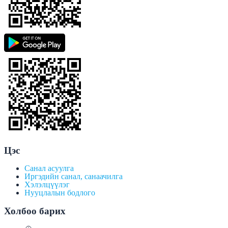
Цэс
Санал асуулга
Иргэдийн санал, санаачилга
Хэлэлцүүлэг
Нууцлалын бодлого
Холбоо барих