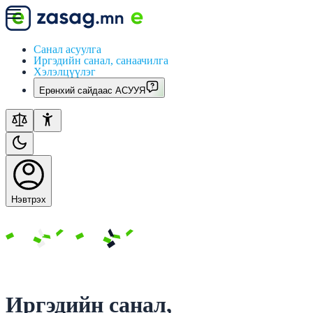
Санал асуулга
Иргэдийн санал, санаачилга
Хэлэлцүүлэг
Ерөнхий сайдаас АСУУЯ
Нэвтрэх
Иргэдийн санал,