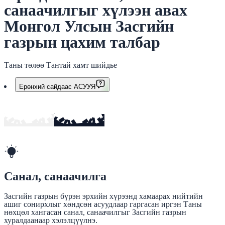
санаачилгыг хүлээн авах
Монгол Улсын Засгийн
газрын цахим талбар
Таны төлөө Тантай хамт шийдье
Ерөнхий сайдаас АСУУЯ
Санал, санаачилга
Засгийн газрын бүрэн эрхийн хүрээнд хамаарах нийтийн
ашиг сонирхлыг хөндсөн асуудлаар гаргасан иргэн Таны
нөхцөл хангасан санал, санаачилгыг Засгийн газрын
хуралдаанаар хэлэлцүүлнэ.