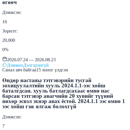
өгөөч
Дэмжсэн:
16
Зорилт:
20,000
0
%
2026.07.24 — 2026.08.23
Дэмжих
Дэлгэрэнгүй
Санал авч байгаа
15
хоног
үлдсэн
Өндөр настаны тэтгэвэрийн тусгай
зохицуулалтийн хууль 2024.1.1-ээс хойш
баталгдсан. хууль батлагдсахаас өмнө нас
барсан тэтгэвэр авагчийн 20 хувийг түүний
нөхөр эсвэл эхнэр авах ёстой. 2024.1.1 ээс өмнө 1
ээс хойш гэж ялгаж болохгүй
Дэмжсэн:
7