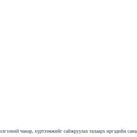
лгээний чанар, хүртээмжийг сайжруулах талаарх иргэдийн сана