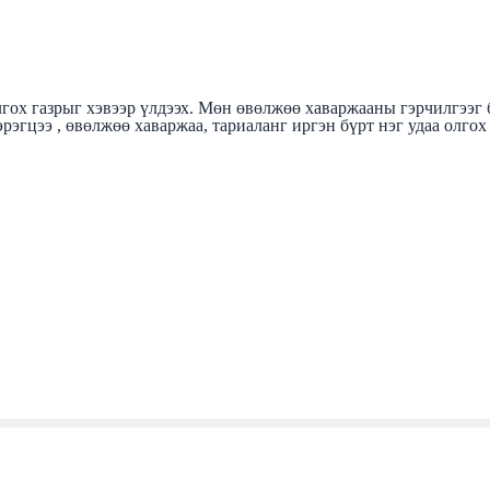
гох газрыг хэвээр үлдээх. Мөн өвөлжөө хаваржааны гэрчилгээг б
рэгцээ , өвөлжөө хаваржаа, тариаланг иргэн бүрт нэг удаа олгох