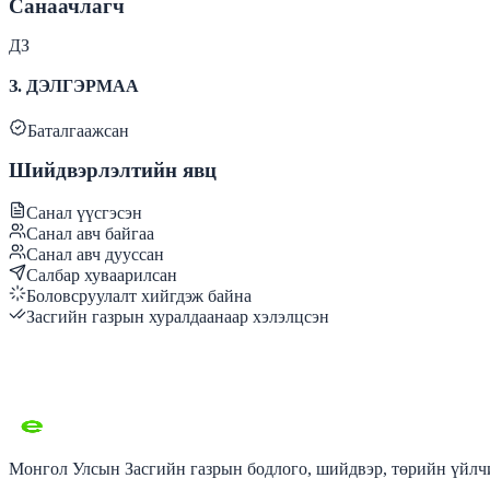
Санаачлагч
ДЗ
З. ДЭЛГЭРМАА
Баталгаажсан
Шийдвэрлэлтийн явц
Санал үүсгэсэн
Санал авч байгаа
Санал авч дууссан
Салбар хуваарилсан
Боловсруулалт хийгдэж байна
Засгийн газрын хуралдаанаар хэлэлцсэн
Монгол Улсын Засгийн газрын бодлого, шийдвэр, төрийн үйлчи