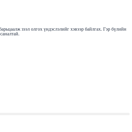
арьцаалж зээл олгох үндэслэлийг хэвээр байлгах. Гэр бүлийн
 саналтай.