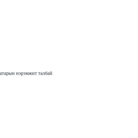
аатарын нэрэмжит талбай