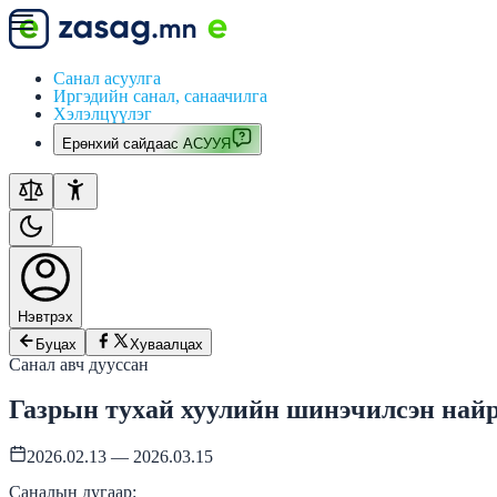
Санал асуулга
Иргэдийн санал, санаачилга
Хэлэлцүүлэг
Ерөнхий сайдаас АСУУЯ
Нэвтрэх
Буцах
Хуваалцах
Санал авч дууссан
Газрын тухай хуулийн шинэчилсэн най
2026.02.13 — 2026.03.15
Саналын дугаар: