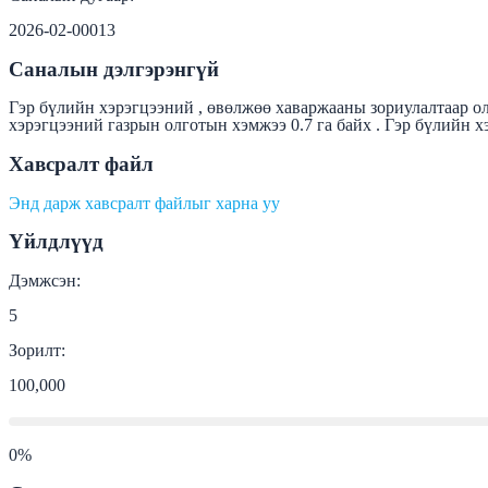
2026-02-00013
Саналын дэлгэрэнгүй
Гэр бүлийн хэрэгцээний , өвөлжөө хаваржааны зориулалтаар ол
хэрэгцээний газрын олготын хэмжээ 0.7 га байх . Гэр бүлийн хэ
Хавсралт файл
Энд дарж хавсралт файлыг харна уу
Үйлдлүүд
Дэмжсэн:
5
Зорилт:
100,000
0
%