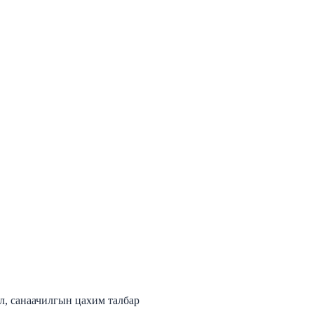
л, санаачилгын цахим талбар