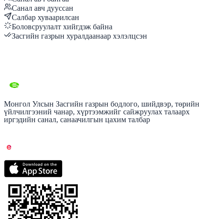
Санал авч дууссан
Салбар хуваарилсан
Боловсруулалт хийгдэж байна
Засгийн газрын хуралдаанаар хэлэлцсэн
Монгол Улсын Засгийн газрын бодлого, шийдвэр, төрийн
үйлчилгээний чанар, хүртээмжийг сайжруулах талаарх
иргэдийн санал, санаачилгын цахим талбар