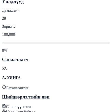
Үйлдлүүд
Дэмжсэн:
29
Зорилт:
100,000
0
%
Санаачлагч
УА
А. УЯНГА
Баталгаажсан
Шийдвэрлэлтийн явц
Санал үүсгэсэн
Санал авч байгаа