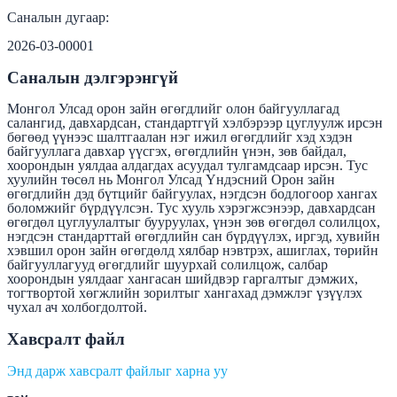
Саналын дугаар:
2026-03-00001
Саналын дэлгэрэнгүй
Монгол Улсад орон зайн өгөгдлийг олон байгууллагад
салангид, давхардсан, стандартгүй хэлбэрээр цуглуулж ирсэн
бөгөөд үүнээс шалтгаалан нэг ижил өгөгдлийг хэд хэдэн
байгууллага давхар үүсгэх, өгөгдлийн үнэн, зөв байдал,
хоорондын уялдаа алдагдах асуудал тулгамдсаар ирсэн. Тус
хуулийн төсөл нь Монгол Улсад Үндэсний Орон зайн
өгөгдлийн дэд бүтцийг байгуулах, нэгдсэн бодлогоор хангах
боломжийг бүрдүүлсэн. Тус хууль хэрэгжсэнээр, давхардсан
өгөгдөл цуглуулалтыг бууруулах, үнэн зөв өгөгдөл солилцох,
нэгдсэн стандарттай өгөгдлийн сан бүрдүүлэх, иргэд, хувийн
хэвшил орон зайн өгөгдөлд хялбар нэвтрэх, ашиглах, төрийн
байгууллагууд өгөгдлийг шуурхай солилцож, салбар
хоорондын уялдааг хангасан шийдвэр гаргалтыг дэмжих,
тогтвортой хөгжлийн зорилтыг хангахад дэмжлэг үзүүлэх
чухал ач холбогдолтой.
Хавсралт файл
Энд дарж хавсралт файлыг харна уу