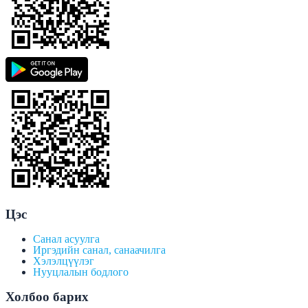
Цэс
Санал асуулга
Иргэдийн санал, санаачилга
Хэлэлцүүлэг
Нууцлалын бодлого
Холбоо барих