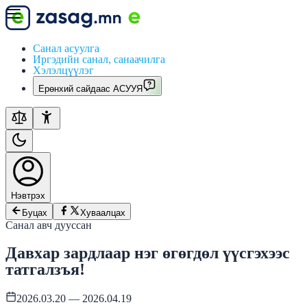
Санал асуулга
Иргэдийн санал, санаачилга
Хэлэлцүүлэг
Ерөнхий сайдаас АСУУЯ
Нэвтрэх
Буцах
Хуваалцах
Санал авч дууссан
Давхар зардлаар нэг өгөгдөл үүсгэхээс
татгалзъя!
2026.03.20 — 2026.04.19