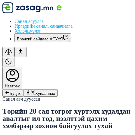
Санал асуулга
Иргэдийн санал, санаачилга
Хэлэлцүүлэг
Ерөнхий сайдаас АСУУЯ
Нэвтрэх
Буцах
Хуваалцах
Санал авч дууссан
Төрийн 20 сая төгрөг хүртэлх худалдан
авалтыг ил тод, нээлттэй цахим
хэлбэрээр зохион байгуулах тухай