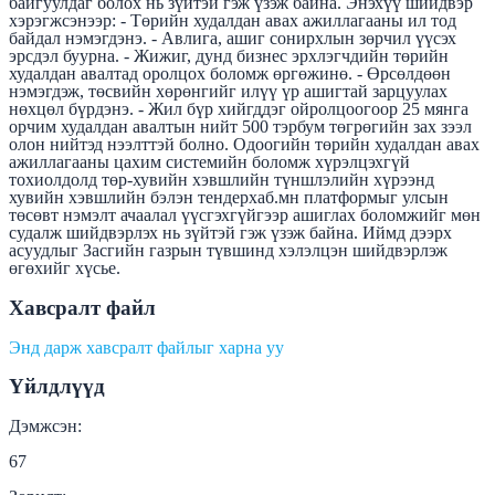
байгуулдаг болох нь зүйтэй гэж үзэж байна. Энэхүү шийдвэр
хэрэгжсэнээр: - Төрийн худалдан авах ажиллагааны ил тод
байдал нэмэгдэнэ. - Авлига, ашиг сонирхлын зөрчил үүсэх
эрсдэл буурна. - Жижиг, дунд бизнес эрхлэгчдийн төрийн
худалдан авалтад оролцох боломж өргөжинө. - Өрсөлдөөн
нэмэгдэж, төсвийн хөрөнгийг илүү үр ашигтай зарцуулах
нөхцөл бүрдэнэ. - Жил бүр хийгддэг ойролцоогоор 25 мянга
орчим худалдан авалтын нийт 500 тэрбум төгрөгийн зах зээл
олон нийтэд нээлттэй болно. Одоогийн төрийн худалдан авах
ажиллагааны цахим системийн боломж хүрэлцэхгүй
тохиолдолд төр-хувийн хэвшлийн түншлэлийн хүрээнд
хувийн хэвшлийн бэлэн тендерхаб.мн платформыг улсын
төсөвт нэмэлт ачаалал үүсгэхгүйгээр ашиглах боломжийг мөн
судалж шийдвэрлэх нь зүйтэй гэж үзэж байна. Иймд дээрх
асуудлыг Засгийн газрын түвшинд хэлэлцэн шийдвэрлэж
өгөхийг хүсье.
Хавсралт файл
Энд дарж хавсралт файлыг харна уу
Үйлдлүүд
Дэмжсэн:
67