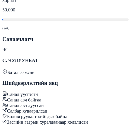
Зорилт:
50,000
0
%
Санаачлагч
ЧС
С. ЧУЛУУНБАТ
Баталгаажсан
Шийдвэрлэлтийн явц
Санал үүсгэсэн
Санал авч байгаа
Санал авч дууссан
Салбар хуваарилсан
Боловсруулалт хийгдэж байна
Засгийн газрын хуралдаанаар хэлэлцсэн