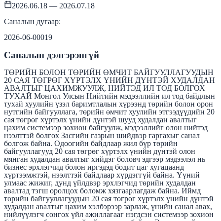
2026.06.18 — 2026.07.18
Саналын дугаар:
2026-06-00019
Саналын дэлгэрэнгүй
ТӨРИЙН БОЛОН ТӨРИЙН ӨМЧИТ БАЙГУУЛЛАГУУДЫН
20 САЯ ТӨГРӨГ ХҮРТЭЛХ ҮНИЙН ДҮНТЭЙ ХУДАЛДАН
АВАЛТЫГ ЦАХИМЖУУЛЖ, НИЙТЭД ИЛ ТОД БОЛГОХ
ТУХАЙ Монгол Улсын Нийтийн мэдээллийн ил тод байдлын
тухай хуулийн үзэл баримтлалын хүрээнд төрийн болон орон
нутгийн байгууллага, төрийн өмчит хуулийн этгээдүүдийн 20
сая төгрөг хүртэлх үнийн дүнтэй шууд худалдан авалтыг
цахим системээр зохион байгуулж, мэдээллийг олон нийтэд
нээлттэй болгох Засгийн газрын шийдвэр гаргахыг санал
болгож байна. Одоогийн байдлаар жил бүр төрийн
байгууллагууд 20 сая төгрөг хүртэлх үнийн дүнтэй олон
мянган худалдан авалтыг хийдэг боловч эдгээр мэдээлэл нь
бизнес эрхлэгчид болон иргэдэд бодит цаг хугацаанд
хүртээмжтэй, нээлттэй байдлаар хүрдэггүй байна. Үүний
улмаас жижиг, дунд үйлдвэр эрхлэгчид төрийн худалдан
авалтад тэгш оролцох боломж хязгаарлагдаж байна. Иймд
төрийн байгууллагуудын 20 сая төгрөг хүртэлх үнийн дүнтэй
худалдан авалтыг цахим хэлбэрээр зарлаж, үнийн санал авах,
нийлүүлэгч сонгох үйл ажиллагааг нэгдсэн системээр зохион