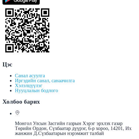
Цэс
Санал асуулга
Иргэдийн санал, санаачилга
Хэлэлцүүлэг
Нууцлалын бодлого
Холбоо барих
Монгол Улсын Засгийн газрын Хэрэг эрхлэх газар
Төрийн Ордон, Сүхбаатар дүүрэг, 6-р хороо, 14201, Их
жанжин Д.Сүхбаатарын нэрэмжит талбай