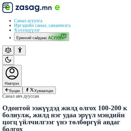
Санал асуулга
Иргэдийн санал, санаачилга
Хэлэлцүүлэг
Ерөнхий сайдаас АСУУЯ
Нэвтрэх
Буцах
Хуваалцах
Санал авч дууссан
Одонтой ээжүүдэд жилд олгох 100-200 к
болиулж, жилд нэг удаа эрүүл мэндийн
цогц үйлчилгээг үнэ төлбөргүй авдаг
болгох