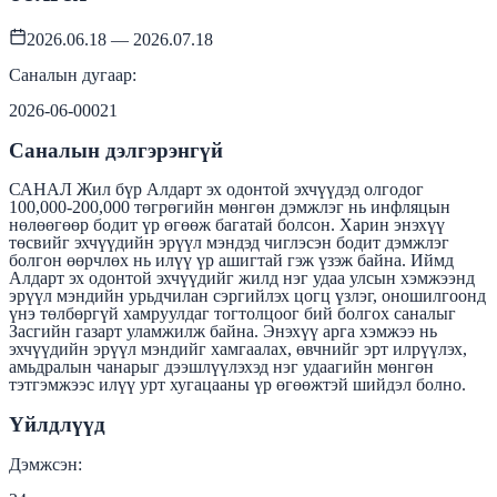
2026.06.18 — 2026.07.18
Саналын дугаар:
2026-06-00021
Саналын дэлгэрэнгүй
САНАЛ Жил бүр Алдарт эх одонтой эхчүүдэд олгодог
100,000-200,000 төгрөгийн мөнгөн дэмжлэг нь инфляцын
нөлөөгөөр бодит үр өгөөж багатай болсон. Харин энэхүү
төсвийг эхчүүдийн эрүүл мэндэд чиглэсэн бодит дэмжлэг
болгон өөрчлөх нь илүү үр ашигтай гэж үзэж байна. Иймд
Алдарт эх одонтой эхчүүдийг жилд нэг удаа улсын хэмжээнд
эрүүл мэндийн урьдчилан сэргийлэх цогц үзлэг, оношилгоонд
үнэ төлбөргүй хамруулдаг тогтолцоог бий болгох саналыг
Засгийн газарт уламжилж байна. Энэхүү арга хэмжээ нь
эхчүүдийн эрүүл мэндийг хамгаалах, өвчнийг эрт илрүүлэх,
амьдралын чанарыг дээшлүүлэхэд нэг удаагийн мөнгөн
тэтгэмжээс илүү урт хугацааны үр өгөөжтэй шийдэл болно.
Үйлдлүүд
Дэмжсэн: