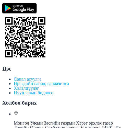
Цэс
Санал асуулга
Иргэдийн санал, санаачилга
Хэлэлцүүлэг
Нууцлалын бодлого
Холбоо барих
Монгол Улсын Засгийн газрын Хэрэг эрхлэх газар
Төрийн Ордон, Сүхбаатар дүүрэг, 6-р хороо, 14201, Их