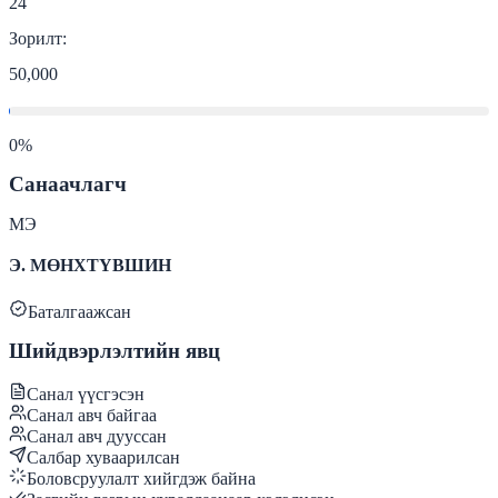
24
Зорилт:
50,000
0
%
Санаачлагч
МЭ
Э. МӨНХТҮВШИН
Баталгаажсан
Шийдвэрлэлтийн явц
Санал үүсгэсэн
Санал авч байгаа
Санал авч дууссан
Салбар хуваарилсан
Боловсруулалт хийгдэж байна