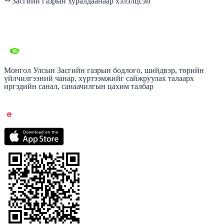
Засгийн газрын хуралдаанаар хэлэлцсэн
Монгол Улсын Засгийн газрын бодлого, шийдвэр, төрийн
үйлчилгээний чанар, хүртээмжийг сайжруулах талаарх
иргэдийн санал, санаачилгын цахим талбар