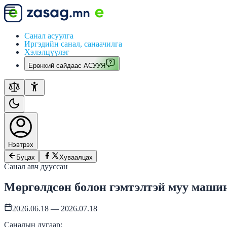
Санал асуулга
Иргэдийн санал, санаачилга
Хэлэлцүүлэг
Ерөнхий сайдаас АСУУЯ
Нэвтрэх
Буцах
Хуваалцах
Санал авч дууссан
Мөргөлдсөн болон гэмтэлтэй муу машин
2026.06.18 — 2026.07.18
Саналын дугаар: