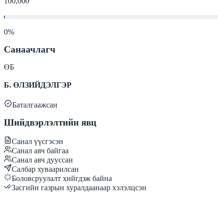
100,000
0
%
Санаачлагч
ӨБ
Б. ӨЛЗИЙДЭЛГЭР
Баталгаажсан
Шийдвэрлэлтийн явц
Санал үүсгэсэн
Санал авч байгаа
Санал авч дууссан
Салбар хуваарилсан
Боловсруулалт хийгдэж байна
Засгийн газрын хуралдаанаар хэлэлцсэн