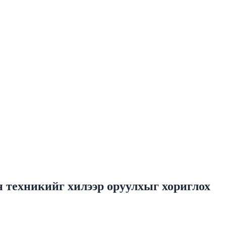
 техникийг хилээр оруулхыг хориглох