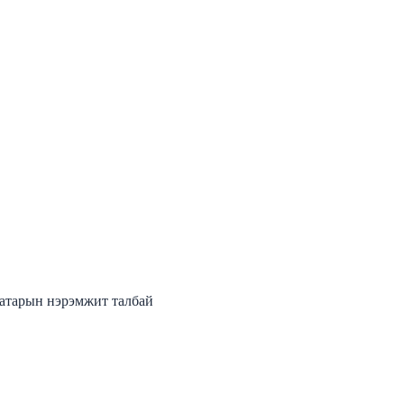
аатарын нэрэмжит талбай