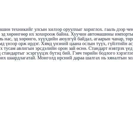
машин техникийг улсын хилээр оруулхыг хориглох. гааль дээр че
 эд хөрөнгөөр их хохироож байна. Хуучин автомашины импортын
мь нас, эд хөрөнгө, хүүхдийн аюулгүй байдал, агаарын чанар, т
мд үнээр орж ирдэг. Хямд үнэний цаана ослын түүх, гүйлтийн ас
х тусам авлигын эрсдэлийн орон зай өснө. Стандарт нэвтрэх үед 
стандартыг эсэргүүцэх бүтэц бий. Гэвч төрийн бодлого хэрэглэ
вих шаардлагатай. Монголд ирсний дараа шалгах нь хяналтын хо