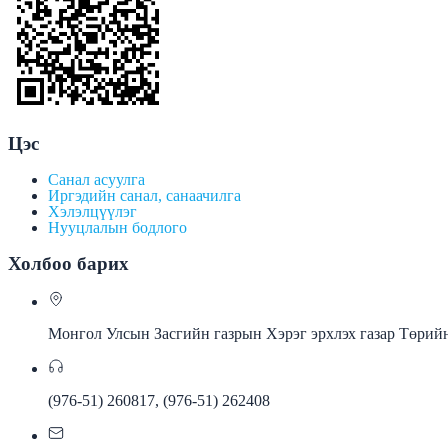
Цэс
Санал асуулга
Иргэдийн санал, санаачилга
Хэлэлцүүлэг
Нууцлалын бодлого
Холбоо барих
Монгол Улсын Засгийн газрын Хэрэг эрхлэх газар Төрийн
(976-51) 260817, (976-51) 262408