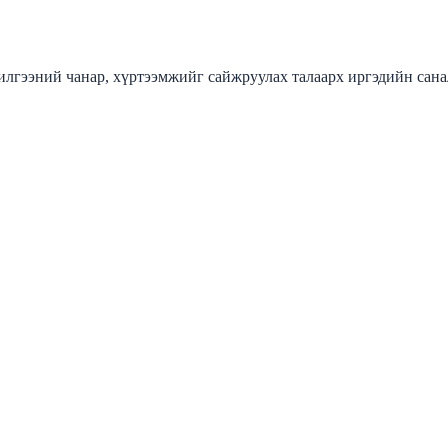
лгээний чанар, хүртээмжийг сайжруулах талаарх иргэдийн сана