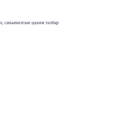
л, санаачилгын цахим талбар