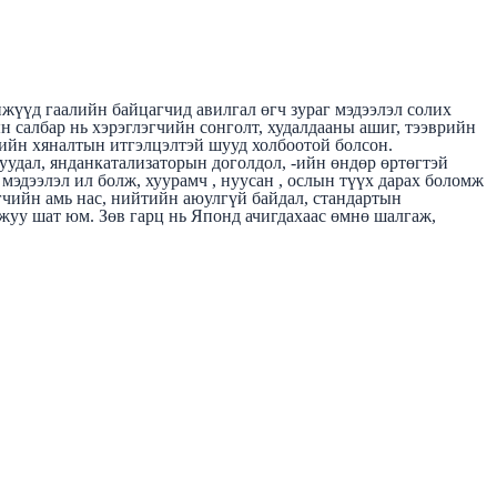
нжүүд гаалийн байцагчид авилгал өгч зураг мэдээлэл солих
 салбар нь хэрэглэгчийн сонголт, худалдааны ашиг, тээврийн
өрийн хяналтын итгэлцэлтэй шууд холбоотой болсон.
уудал, янданкатализаторын доголдол, -ийн өндөр өртөгтэй
мэдээлэл ил болж, хуурамч , нуусан , ослын түүх дарах боломж
гчийн амь нас, нийтийн аюулгүй байдал, стандартын
жуу шат юм. Зөв гарц нь Японд ачигдахаас өмнө шалгаж,