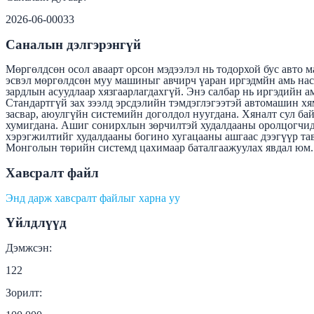
2026-06-00033
Саналын дэлгэрэнгүй
Мөргөлдсөн осол аваарт орсон мэдээлэл нь тодорхой бус авто 
эсвэл мөргөлдсөн муу машиныг авчирч үаран иргэдмйн амь нас
зардлын асуудлаар хязгаарлагдахгүй. Энэ салбар нь иргэдийн а
Стандартгүй зах зээлд эрсдэлийн тэмдэглэгээтэй автомашин хя
засвар, аюулгүйн системийн доголдол нуугдана. Хяналт сул бай
хумигдана. Ашиг сонирхлын зөрчилтэй худалдааны оролцогчид 
хэрэгжилтийг худалдааны богино хугацааны ашгаас дээгүүр та
Монголын төрийн системд цахимаар баталгаажуулах явдал юм.
Хавсралт файл
Энд дарж хавсралт файлыг харна уу
Үйлдлүүд
Дэмжсэн:
122
Зорилт: